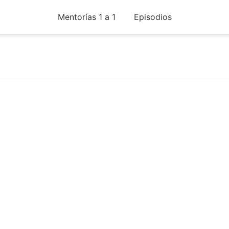
Mentorías 1 a 1
Episodios
queos, Tienda Nube vs WordPress y Pagos en ARGEN
Ver +