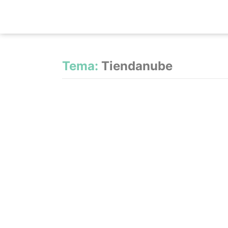
Tema:
Tiendanube
Sobrevive a Meta Ads: Evita Blo