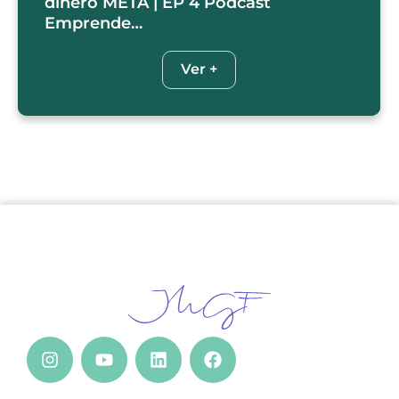
dinero META | EP 4 Podcast
Emprende…
Ver +